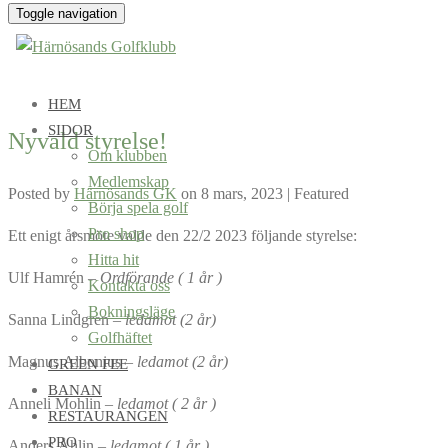
Toggle navigation
HEM
SIDOR
Nyvald styrelse!
Om klubben
Medlemskap
Posted by
Härnösands GK
on
8 mars, 2023
| Featured
Börja spela golf
Pro shop
Ett enigt årsmöte valde den 22/2 2023 följande styrelse:
Hitta hit
Ulf Hamrén –
Ordförande ( 1 år )
Kontakta oss
Bokningsläge
Sanna Lindgren –
ledamot (2 år)
Golfhäftet
Magnus Albonius –
ledamot (2 år)
GREEN FEE
BANAN
Anneli Mohlin –
ledamot ( 2 år )
RESTAURANGEN
PRO
Anders Åhlin –
ledamot ( 1 år )