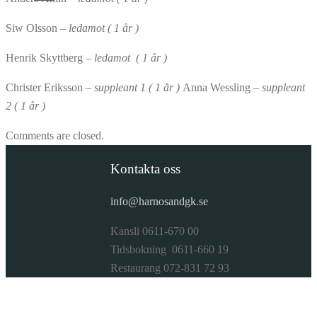
Siw Olsson –
ledamot ( 1 år )
Henrik Skyttberg –
ledamot ( 1 år )
Christer Eriksson –
suppleant
1 ( 1 år )
Anna Wessling –
suppleant
2 ( 1 år )
Comments are closed.
Kontakta oss
info@harnosandgk.se
Kansli 0611-670 00
Tidsbokning 0611-660 19
Restaurang 072-831 72 93