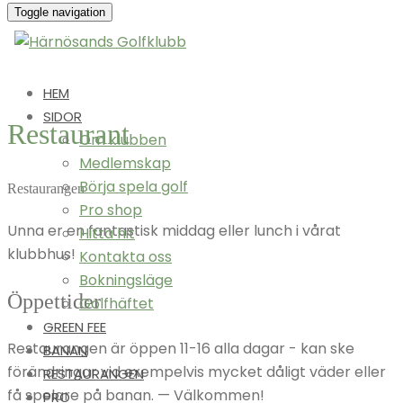
Toggle navigation
HEM
SIDOR
Restaurant
Om klubben
Medlemskap
Börja spela golf
Restaurangen
Pro shop
Unna er en fantastisk middag eller lunch i vårat
Hitta hit
klubbhus!
Kontakta oss
Bokningsläge
Öppettider
Golfhäftet
GREEN FEE
Restaurangen är öppen 11-16 alla dagar - kan ske
BANAN
förändringar vid exempelvis mycket dåligt väder eller
RESTAURANGEN
få spelare på banan. — Välkommen!
PRO